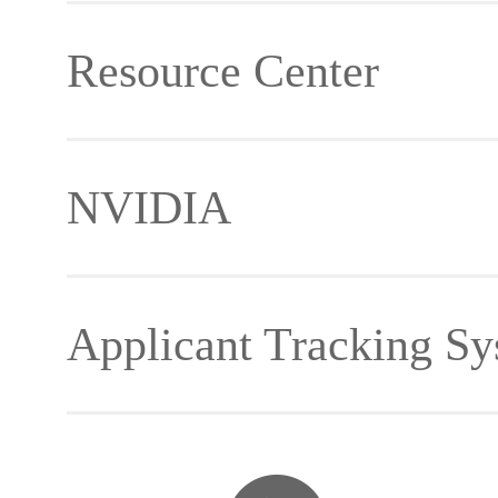
Resource Center
NVIDIA
Material Download
Applicant Tracking Sy
Developer Forum
Jetson Ecosystem Partn
Jetson Material
ZPIN